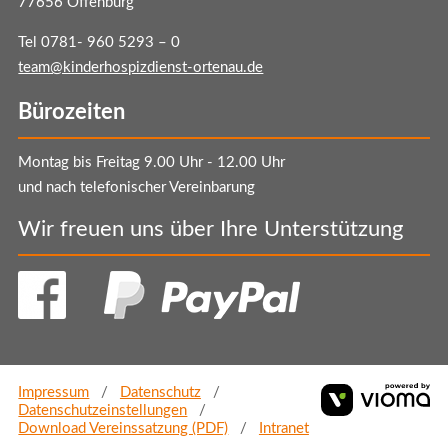
77656 Offenburg
Tel 0781- 960 5293 – 0
team@kinderhospizdienst-ortenau.de
Bürozeiten
Montag bis Freitag 9.00 Uhr - 12.00 Uhr
und nach telefonischer Vereinbarung
Wir freuen uns über Ihre Unterstützung
vi
Impressum
Datenschutz
G
Datenschutzeinstellungen
Download Vereinssatzung (PDF)
Intranet